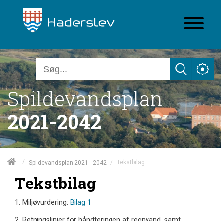
Spildevandsplan
2021-2042
/
/
Tekstbilag
Spildevandsplan 2021 - 2042
Tekstbilag
1. Miljøvurdering:
Bilag 1
2. Retningslinjer for håndteringen af ​​regnvand, samt