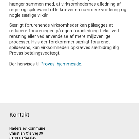
hænger sammen med, at virksomhedernes afledning af
regn- og spildevand ofte kræver en nærmere vurdering og
nogle særlige vilkår.
Særligt forurenende virksomheder kan pålægges at
reducere forureningen på egen foranledning f.eks. ved
rensning eller ved anvendelse af mere miljøvenlige
processer. Hvis der forekommer særligt forurenet
spildevand, kan virksomheden opkræves særbidrag iflg.
Provas betalingsvedtægt.
Der henvises til
Provas' hjemmeside
.
Kontakt
Haderslev Kommune
Christian X's Vej 39
6100 Haderslev